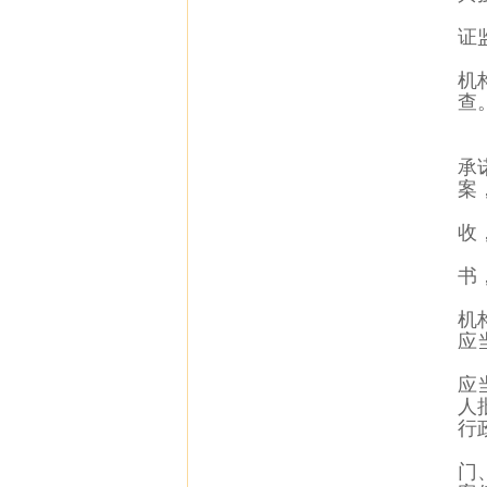
证
机
查
承
案
收
书
机
应
应
人
行
门