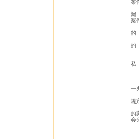
案
漏
案
的
的
私
一
规
的
会