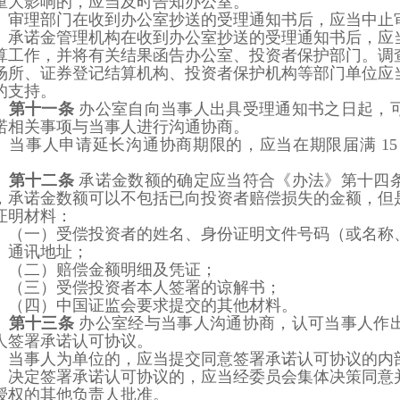
重大影响的，应当及时告知办公室。
审理部门在收到办公室抄送的受理通知书后，应当中止
承诺金管理机构在收到办公室抄送的受理通知书后，应
算工作，并将有关结果函告办公
室、投资者保护部门。调
场所、
证券登记结算机构、投资者保护机构等部门单位应
的支持。
第十一条
办公室自向当事人出具受理通知书之日起，
诺相关事项与当事人进行沟通协商。
当事人申请延长沟通协商期限的，应当在期限届满
1
。
第十二条
承诺金数额的确定应当符合《办法》第十四
，承诺金数额可以不包括已向投资者赔偿损失的金额，但
证明材
料：
（一
）
受偿投资者的姓名、身份证明文件号码
（
或名称
、通讯地址；
（二）赔偿金额明细及凭证；
（三）受偿投资者本人签署的谅解书；
（四）中国证监会要求提交的其他材料。
第十三条
办公室经与当事人沟通协商，认可当事人作
人签署承诺认可协议。
当事人为单位的，应当提交同意签署承诺认可协议的内
决定签署承诺认可协议的，应当经委员会集体决策同意
授权的其他负责人批准。