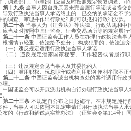
件，调查
部门、审理部门应当及时按照规定恢复调查、审
第十九条
当事人因自身原因未完全履行承诺或者提交
，导致行政执法当事人承诺终止
的，已交纳的承诺金不予
件的
调查、审理并作出行政处罚时可以抵扣行政罚没款。
第二十条
当事人为《证券法》等法律、行政法规和中
，应当及时按照中国证监会、证券
交易场所等的规定履行
第二十一条
中国证监会工作人员在办理行政执法当事
，根据情节轻重，依法给予处分；
构成犯罪的，依法追究
（一）违反规定适用行政执法当事人承诺；
（二）违反规定泄露国家秘密、工作秘密或者履行职
；
（三）违反规定会见当事人及其委托的人；
（四
）
滥用职权、玩忽职守或者利用职务便利牟取不正
第二十二条
中国证监会派出机构查处的案件适用行政
办理。
中国证监会可以开展派出机构自行办理行政执法当事人
定。
第二十三条
本规定自公布之日起施行。在本规定施行
案件，当事人可以依照本规定申请
适用行政执法当事人承
公布的
《行政和解试点实施办法》（证监会令第
114
号）