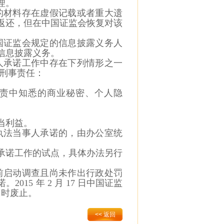
理。
的材
料存在虚假记载或者重大遗
返还，但在中国证监会恢复对该
国证
监会规定的信息披露义务人
信息披露义务。
人承诺工作中存在下列情形之一
刑事责任：
责中知悉的商业秘密、个人隐
当利
益。
执法当事人承诺的，由办公室统
承诺工作的试点，具体办法另行
前启
动调查且尚未作出行政处罚
诺。
2015
年
2
月
17
日中国证监
同时废止。
<< 返回