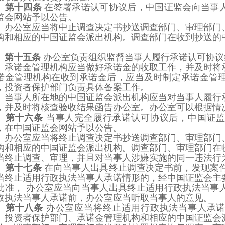
第十四条
在签署承诺认可协议后，中国证监会向当事
监会网站予以公告。
办公室应当将中止调查决定书抄送调查部门、审理部门
构和相应的中国证监会派出机构。调查部门在收到抄送的
。
第十五条
办公室负责组织监督当事人履行承诺认可协议
承诺金管理机构应当做好承诺金的收取工作，并及时将
诺金管理机构在收到承诺金后，应当及时制定承诺金管
，投资者
保护部门负责具体备案工作。
当事人所在地的中国证监会派出机构应当对当事人履行
，并及时将核查验收结果函告办公室。办公室可以根据情
第十六条
当事人完全履行承诺认可协议后，中国证
，在中国证监会网站予以公告。
办公室应当将终止调查决定书抄送调查部门、审理部门
构和相应的中国证监会派出机构。调查部门、审理部门在
当终止
调查、审理，并且对当事人涉嫌实施的同一违法行
第十七条
在向当事人出具终止调查决定书前，发现案
当终止适用行政执法当事人承诺情
形的，经中国证监会主
批准，
办公室应当向当事人出具终止适用行政执法当事
政执法当事人承诺前，办公室应当听取当事人的意见。
第十八条
办公室应当将终止适用行政执法当事人承
、投资者保护部门、承诺金管理机构
和相应的中国证监会