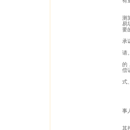
有
测
易
要
承
请
的
偿
式
事
其