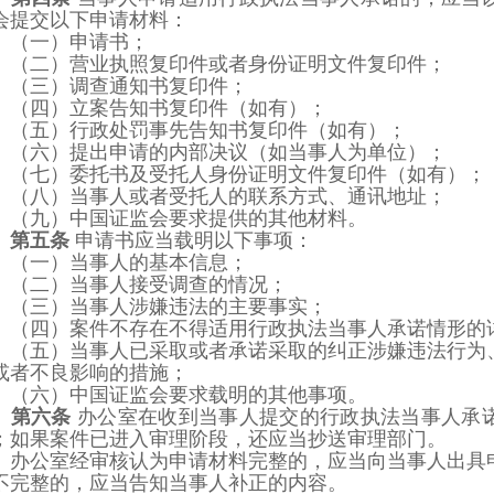
会提交以下申请材料：
（一）申请书；
（二）营业执照复印件或者身份证明文件复印件；
（三）调查通知书复印件；
（四）立案告知书复印件（如有
）
；
（五）行政处罚事先告知书复印件（如有
）
；
（六）提出申请的内部决议（如当事人为单位
）
；
（七）委托书及受托人身份证明文件复印件（如有
）
；
（八）当事人或者受托人的联系方式、通讯地址；
（九）中国证监会要求提供的其他
材料
。
第五条
申请书应当载明以下事项：
（一）当事人的基本信息；
（二）当事人接受调查的情况；
（三）当事人涉嫌违法的主要事实；
（四
）
案件不存在不得适用行政执法当事人承诺情形的
（五
）
当事人已采取或者承诺采取的纠正涉嫌违法行为
或者不良影响的措施；
（六）中国证监会要求载明的其他事项。
第六条
办公室在收到当事人提交的行政执法当事人承
；如果案件已进入审理阶段，还应
当抄送审理部门。
办公室经审核认为申请材料完整的，应当向当事人出具
不完整的，应当告知当事人补正的
内容。