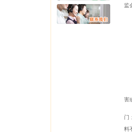
监
害
门
料