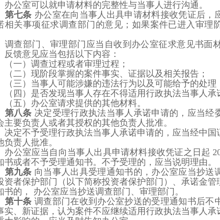
办公室可以就申请材料的完整性与当事人进行沟通。
第七条
办公室在向当事人出具申请材料接收凭证后，
诺相关事项征求调查部门的意见；如果案件已进入审理
。
调查部门、审理部门应当自收到办公室征求意见书面
。反馈意见应当包括以下内容：
（一）调查过程或者审理过程；
（二）现阶段掌握的案件事实、证据以及相关报告；
（三）当事人可能涉嫌的违法行为以及可能给予的处理
（四
）
是否发现当事人存在不得适用行政执法当事人承
（五）办公室请求提供的其他材料。
第八条
决定受理行政执法当事人承诺申请的，应当经
会主要负责人或者其授权的其他负责人批准。
决定不予受理行政执法当事人承诺申请的，应当经中国
他负责人批准。
办公室应当自向当事人出具申请材料接收凭证之日起
2
知书或者不予受理通知书。不予受
理的，应当说明理由。
第九条
向当事人出具受理通知书的，办公室应当抄送
投资者保护部门
（以下简称投资者保护部门
）
、承诺金管
知书的，
办公室应当抄送调查部门、审理部门。
第十条
调查部门在收到办公室抄送的受理通知书后不
事实、新证据，认为案件不应继续
适用行政执法当事人承