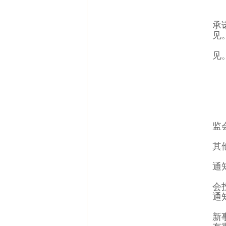
承
见
见
监
其
通
会
通
新