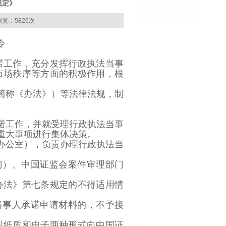
规定》
览：5826次
令
诺工作，充分发挥行政执法当事
市场秩序等方面的积极作用，根
简称《办
法》
）等法律法规，制
诺工作，
并就受理行政执法当事
重大事项进行集体决策。
办公
室
）
，负责办理行政执法当
门
）
、中国证监会案件审理部门
办法》
第七条规定的不得适用情
当事人
承诺申请材料的，不予接
以纸质和电子两种形式向中国证