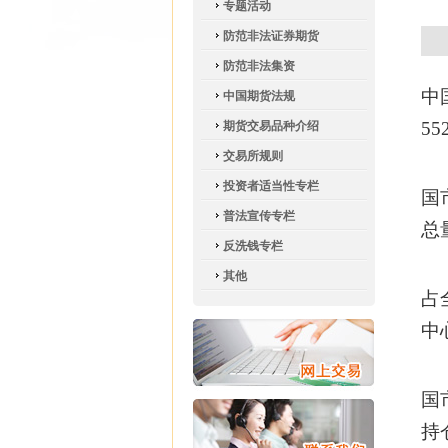
专题活动
防范非法证券期货
防范非法集资
中
中国期货法规
55
期货交易品种介绍
交易所规则
上
投资者适当性专栏
国
普法宣传专栏
总
反洗钱专栏
上
其他
占
中
郑
国
持