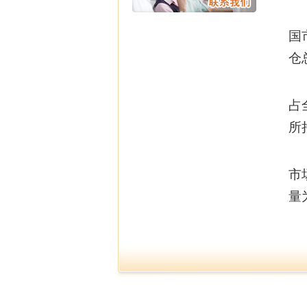
大
国
仓
中
占
所
广
市
量