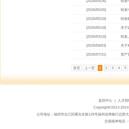
[2026/05/26]
转发
[2026/05/26]
转发
[2026/05/18]
转发
[2026/05/18]
关于
[2026/03/10]
转发
[2026/08/03]
关于
[2026/07/31]
资产
首页
上一页
1
2
3
4
5
监控中心
|
人才招
Copyright©2013-20
公司地址：福州市台江区曙光支路128号福州农商银行总部大楼地上15
交易报单电话：059