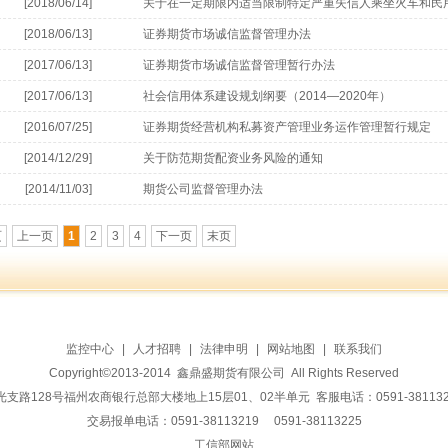
[2018/06/14]
关于在一定期限内适当限制特定严重失信人乘坐火车和民
[2018/06/13]
证券期货市场诚信监督管理办法
[2017/06/13]
证券期货市场诚信监督管理暂行办法
[2017/06/13]
社会信用体系建设规划纲要（2014—2020年）
[2016/07/25]
证券期货经营机构私募资产管理业务运作管理暂行规定
[2014/12/29]
关于防范期货配资业务风险的通知
[2014/11/03]
期货公司监督管理办法
页
上一页
1
2
3
4
下一页
末页
监控中心
|
人才招聘
|
法律申明
|
网站地图
|
联系我们
Copyright©2013-2014 鑫鼎盛期货有限公司 All Rights Reserved
128号福州农商银行总部大楼地上15层01、02半单元 客服电话：0591-38113228 传
交易报单电话：0591-38113219 0591-38113225
工信部网站