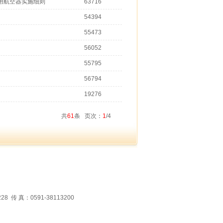
用航空器实施细则
63716
54394
55473
56052
55795
56794
19276
共
61
条 页次：
1
/4
 真：0591-38113200