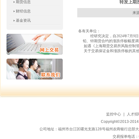
转发上期
期货信息
财经信息
来源
基金资讯
各有关单位：
经研究决定，自
2024
年
7
月
9
日
铅、锌期货合约的涨跌停板幅度调
如遇《上海期货交易所风险控制
关于交易保证金和涨跌停板的其
监控中心
|
人才招
Copyright©2013-20
公司地址：福州市台江区曙光支路128号福州农商银行总部大楼地上15
交易报单电话：059