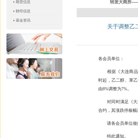
转发大商所—
期货信息
财经信息
基金资讯
关于调整乙
各会员单位：
根据《大连商
时起，乙二醇、苯乙
由
8%
调整为
7%
。
对同时满足《大
合约，其涨跌停板幅
请各会员单位做
特此通知。