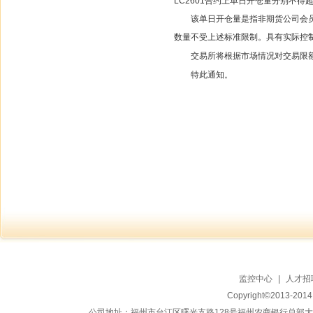
LC2601合约上单日开仓量分别不得超过
该单日开仓量是指非期货公司会
数量不受上述标准限制。具有实际控
交易所将根据市场情况对交易限
特此通知。
2
监控中心
|
人才招
Copyright©2013-20
公司地址：福州市台江区曙光支路128号福州农商银行总部大楼地上15