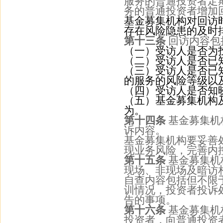
服务的普通投资者定
务的普通投资者增加
基金募集机构对回访
存在风险隐患的及时
第十三条
回访内容包
（一）受访人是否为
（二）受访人是否已
（三）受访人是否已
的服务的风险等级以
（四）受访人是否知
（五）基金募集机构
为。
第十四条
基金募集机
诉内容。
基金募集机构要妥善
现业务风险，完善内
第十五条
基金募集机
现场、非现场及暗访
自查内容包括但不限
训情况，投资者投诉
告的事项。
第十六条
基金募集机
投资者，向普通投资