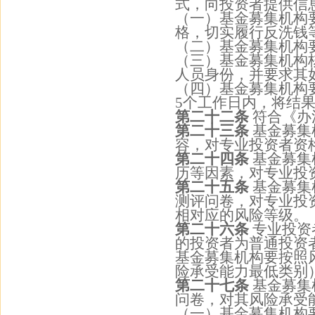
式，向投资者提供信
（一）基金募集机构
格，切实履行反洗钱
（二）基金募集机构
（三）基金募集机构
人员身份，并要求其
（四）基金募集机构
5个工作日内，将结
第二十二条
符合《办
第二十三条
基金募集
容，对专业投资者资
第二十四条
基金募集
历等因素，对专业投
第二十五条
基金募集
测评问卷，对专业投
相对应的风险等级。
第二十六条
专业投资
的投资者为普通投资
基金募集机构要按照
险承受能力最低类别）
第二十七条
基金募集
问卷，对其风险承受
（一）基金募集机构