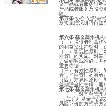
金产品或者服务过程
产品或者服务及投资
险。
第五条
协会依据法律
及实施情况进行自律
第六条
基金募集机构
（一）投资者利益优
的利益发生冲突时，
（二）客观性原则。
性管理的实施。对基
力做到客观准确，并
重要依据；
（三）有效性原则。
者适当性管理的有效
（四）差异性原则。
差别适当性管理，履
第七条
基金募集机构
（一）对基金管理
（二）对基金产品或
风险评价的方式或方