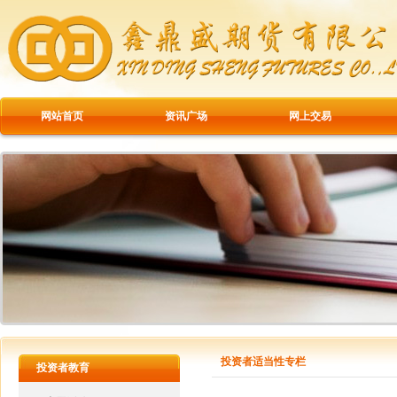
网站首页
资讯广场
网上交易
投资者适当性专栏
投资者教育