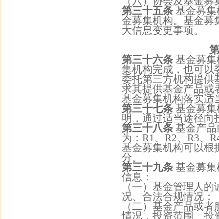
（六）协会及基金募
第三十五条
基金募集
金募集机构。基金募
大信息变更事项。
第三十六条
基金募集
集机构完成，也可以
委托第三方机构提供
求其提供基金产品或
基金募集机构落实适
第三十七条
基金募集
明，通过适当途径向
第三十八条
基金产品
为：
R1、R2、R3、
基金募集机构可以根
分。
第三十九条
基金募集
信息：
（一）基金管理人的
况、合法合规情况；
（二）基金产品或者
情况，投资范围、投