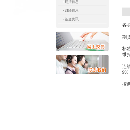
期货信息
财经信息
基金资讯
各
期
标
维
连
9
按