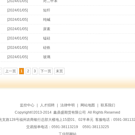
[2024/01/05]
对二甲苯
[2024/01/05]
短纤
[2024/01/05]
纯碱
[2024/01/05]
尿素
[2024/01/05]
锰硅
[2024/01/05]
硅铁
[2024/01/05]
玻璃
页
上一页
1
2
3
下一页
末页
监控中心
|
人才招聘
|
法律申明
|
网站地图
|
联系我们
Copyright©2013-2014 鑫鼎盛期货有限公司 All Rights Reserved
128号福州农商银行总部大楼地上15层01、02半单元 客服电话：0591-38113228 传
交易报单电话：0591-38113219 0591-38113225
工信部网站