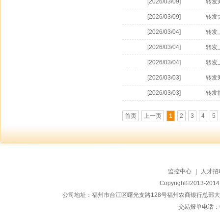
[2026/03/09]
转发
[2026/03/09]
转发
[2026/03/04]
转发
[2026/03/04]
转发
[2026/03/04]
转发
的通
[2026/03/03]
转发
[2026/03/03]
转发
首页
上一页
1
2
3
4
5
监控中心
|
人才招
Copyright©2013-20
公司地址：福州市台江区曙光支路128号福州农商银行总部大楼地上15
交易报单电话：059