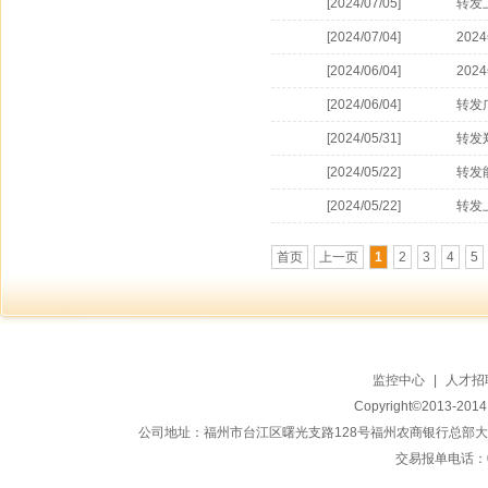
[2024/07/05]
转发
[2024/07/04]
20
[2024/06/04]
20
[2024/06/04]
转发
保证
[2024/05/31]
转发
标准
[2024/05/22]
转发
[2024/05/22]
转发
首页
上一页
1
2
3
4
5
监控中心
|
人才招
Copyright©2013-20
公司地址：福州市台江区曙光支路128号福州农商银行总部大楼地上15
交易报单电话：059