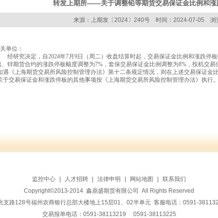
转发上期所——关于调整铅等期货交易保证金比例和涨
来源：上期发〔2024〕240号 时间：2024-07-05 浏
关单位：
经研究决定，自
2024
年
7
月
9
日（周二）收盘结算时起，交易保证金比例和涨跌停板
锌期货合约的涨跌停板幅度调整为
7%
，套保交易保证金比例调整为
8%
，投机交易
如遇《上海期货交易所风险控制管理办法》第十二条规定情况，则在上述交易保证金
关于交易保证金和涨跌停板的其他事项按《上海期货交易所风险控制管理办法》执行
监控中心
|
人才招聘
|
法律申明
|
网站地图
|
联系我们
Copyright©2013-2014 鑫鼎盛期货有限公司 All Rights Reserved
128号福州农商银行总部大楼地上15层01、02半单元 客服电话：0591-38113228 传
交易报单电话：0591-38113219 0591-38113225