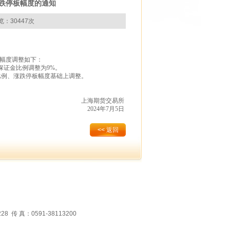
跌停板幅度的通知
览：30447次
幅度调整如下：
保证金比例调整为
9%
。
比例、涨跌停板幅度基础上调整。
。
上海期货交易所
2024
年
7
月
5
日
<< 返回
 真：0591-38113200