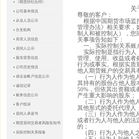
《期货经纪合同》
关
公司基本情况
尊敬的客户：
根据中国期货市场监控
从业人员公示
管理办法》相关要求，
分支机构
制人和被控制人），您
关事项告知如下：
高管人员信息
一、
实际控制关系账
居间人公示
实际控制是指行为人
管理、使用、收益或者
股东背景信息
行为或事实。根据实质
公司历史情况
他人期货账户的交易具
（一）行为人作为他
保证金帐户信息公示
其持有的股份占他人股
诚信记录
50%，但依其出资额
产生重大影响的股东；
账务信息公示
（二）行为人作为他
客户投诉
其他形式的委托代理人
（三）行为人作为他
居间人承诺书
或者行为人与他人的法
期货居间交易者风险告知书
的；
（四）行为人与他人
实际控制关系报备
（五）行为人与他人