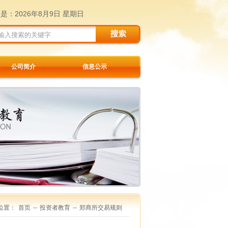
天是：
2026年8月9日 星期日
公司简介
信息公示
位置：
首页
--
投资者教育
--
郑商所交易规则