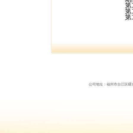
第
第
第
公司地址：福州市台江区曙光支路